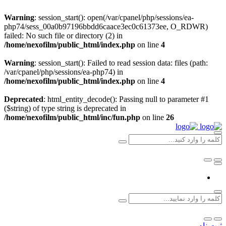
Warning
: session_start(): open(/var/cpanel/php/sessions/ea-
php74/sess_00a0b97196bbdd6caace3ec0c61373ee, O_RDWR)
failed: No such file or directory (2) in
/home/nexofilm/public_html/index.php
on line
4
Warning
: session_start(): Failed to read session data: files (path:
/var/cpanel/php/sessions/ea-php74) in
/home/nexofilm/public_html/index.php
on line
4
Deprecated
: html_entity_decode(): Passing null to parameter #1
($string) of type string is deprecated in
/home/nexofilm/public_html/inc/fun.php
on line
26
ثبت نام