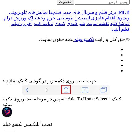
عضویت
IMDB برتر
فیلم و سریال های جدید
فیلم‌ها
نمایش‌های تلویزیونی
ویدیوها
اقدام
فانتزی
انیمیشن
موسیقی
جرم
وحشتناک
ورزش
درام
تماشا کنید
نقشه سایت
شو کمدی
کمدی
تماشا کنید
آخرین فیلم
فیلم آینده
© حق کلی و رایت
نکسو فیلم
همه حقوق سایت.
جهت نصب روی دکمه زیر در گوشی کلیک نمائید
×
سپس در مرحله بعد برروی دکمه "Add To Home Screen" کلیک
نمائید
نصب اپلیکیشن نکسو فیلم