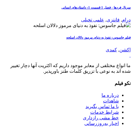
سریال فردها - فصل 1 قسمت 1: داستان‌های انسانی
درام
,
فانتزی
,
علمی تخیلی
فیلم جاسوس: نفوذ به دنیای مرموز دلالان اسلحه
اکشن
,
کمدی
ما انواع مختلفی از معابر موجود داریم که اکثریت آنها دچار تغییر
شده اند به نوعی با تزریق کلمات طنز باورپذیر.
نکو فیلم
درباره ما
شاهدات
با ما تماس بگیرید
شرایط خدمات
خط مشی رازداری
اخبار به‌روزرسانی