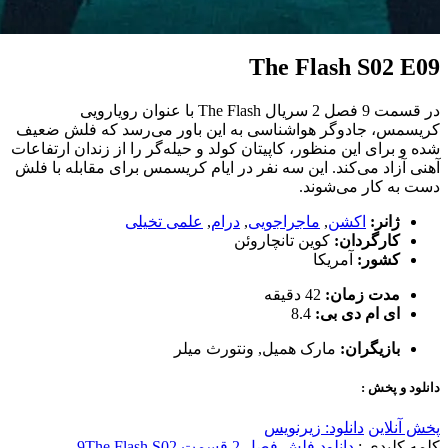
The Flash S02 E09
در قسمت 9 فصل 2 سریال The Flash با عنوان رویارویی
کریسمس، جادوگر هواشناسی به این باور می‌رسد که فلش ضعیف
شده و برای این منظور، کاپیتان کولد و حیله‌گر را از زندان ارتفاعات
آهنی آزاد می‌کند. این سه نفر در ایام کریسمس برای مقابله با فلش
دست به کار می‌شوند.
ژانر:
اکشن
,
ماجراجویی
,
درام
,
علمی تخیلی
کارگردان:
کوین تانچاروئن
کشور:
آمریکا
مدت زمان:
42 دقیقه
ای ام دی بی:
8.4
بازیگران:
مارک همیل
,
ونتورث میلر
دانلود و پخش :
پخش آنلاین
دانلود: زیرنویس
کلمه کلیدی :
دانلود فلش فصل 2 قسمت 9
The Flash S02