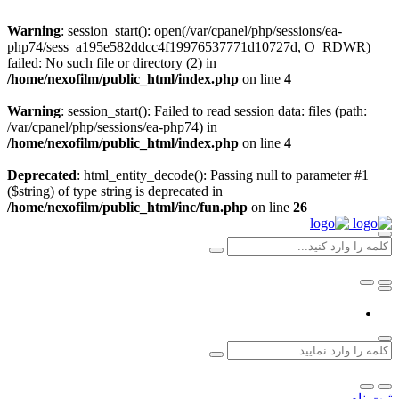
Warning
: session_start(): open(/var/cpanel/php/sessions/ea-
php74/sess_a195e582ddcc4f19976537771d10727d, O_RDWR)
failed: No such file or directory (2) in
/home/nexofilm/public_html/index.php
on line
4
Warning
: session_start(): Failed to read session data: files (path:
/var/cpanel/php/sessions/ea-php74) in
/home/nexofilm/public_html/index.php
on line
4
Deprecated
: html_entity_decode(): Passing null to parameter #1
($string) of type string is deprecated in
/home/nexofilm/public_html/inc/fun.php
on line
26
ثبت نام