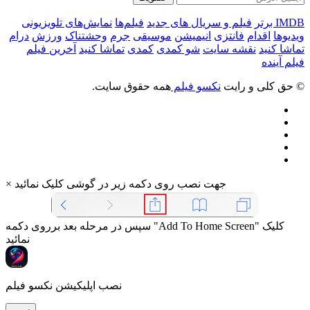
IMDB برتر
فیلم و سریال های جدید
فیلم‌ها
نمایش‌های تلویزیونی
ویدیوها
اقدام
فانتزی
انیمیشن
موسیقی
جرم
وحشتناک
ورزش
درام
تماشا کنید
نقشه سایت
شو کمدی
کمدی
تماشا کنید
آخرین فیلم
فیلم آینده
© حق کلی و رایت
نکسو فیلم
همه حقوق سایت.
جهت نصب روی دکمه زیر در گوشی کلیک نمائید
×
سپس در مرحله بعد برروی دکمه "Add To Home Screen" کلیک
نمائید
نصب اپلیکیشن نکسو فیلم