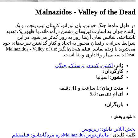
Malnazidos - Valley of the Dead
در طول ماه‌ها جنگ خونین، یان لوزانو، کاپیتان تیپ پنجم، و یک
راننده جوان به اسارت نیروهای دشمن درآمده‌اند. با ظهور یک تهدید
ناشناخته، شانس بقای آن‌ها روز به روز کم‌تر می‌شود. در این
شرایط بحرانی، رقیبان مجبور به اتحاد و کنار گذاشتن نفرت‌های خود
می‌شوند تا زنده بمانند. فیلم هیجان‌انگیز Malnazidos - Valley of the
Dead داستانی از وفاداری و بقا است.
ژانر:
اکشن
,
کمدی
,
ترسناک
,
جنگی
کارگردان:
کشور:
اسپانیا
مدت زمان:
1 ساعت و 41 دقیقه
ای ام دی بی:
5.8
بازیگران:
دانلود و پخش :
پخش آنلاین
دانلود: زیرنویس
کلمه کلیدی :
مالنازیدوس
Malnazidos
دره مردگان
دانلود فیلم
فیلم