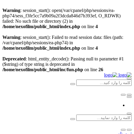
Warning
: session_start(): open(/var/cpanel/php/sessions/ea-
php74/sess_f3fe5cc7a9b09a2f3dcda846d7b393ef, O_RDWR)
failed: No such file or directory (2) in
/home/nexofilm/public_html/index.php
on line
4
Warning
: session_start(): Failed to read session data: files (path:
/var/cpanel/php/sessions/ea-php74) in
/home/nexofilm/public_html/index.php
on line
4
Deprecated
: html_entity_decode(): Passing null to parameter #1
($string) of type string is deprecated in
/home/nexofilm/public_html/inc/fun.php
on line
26
ثبت نام