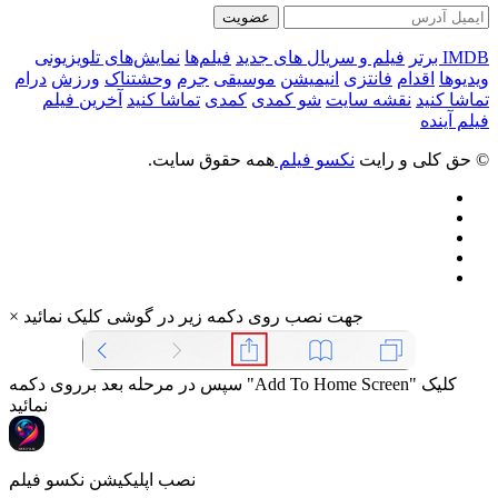
عضویت
IMDB برتر
فیلم و سریال های جدید
فیلم‌ها
نمایش‌های تلویزیونی
ویدیوها
اقدام
فانتزی
انیمیشن
موسیقی
جرم
وحشتناک
ورزش
درام
تماشا کنید
نقشه سایت
شو کمدی
کمدی
تماشا کنید
آخرین فیلم
فیلم آینده
© حق کلی و رایت
نکسو فیلم
همه حقوق سایت.
جهت نصب روی دکمه زیر در گوشی کلیک نمائید
×
سپس در مرحله بعد برروی دکمه "Add To Home Screen" کلیک
نمائید
نصب اپلیکیشن نکسو فیلم