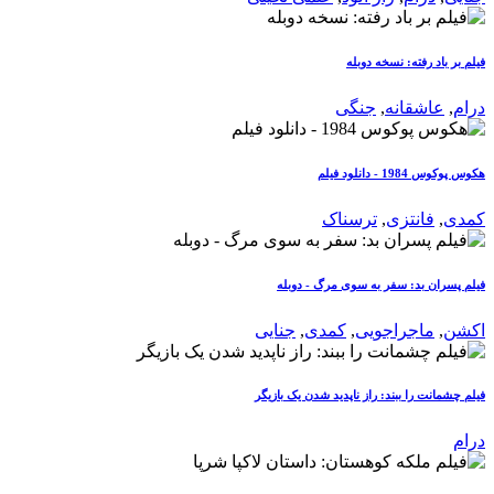
فیلم بر باد رفته: نسخه دوبله
درام
,
عاشقانه
,
جنگی
هکوس پوکوس 1984 - دانلود فیلم
کمدی
,
فانتزی
,
ترسناک
فیلم پسران بد: سفر به سوی مرگ - دوبله
اکشن
,
ماجراجویی
,
کمدی
,
جنایی
فیلم چشمانت را ببند: راز ناپدید شدن یک بازیگر
درام