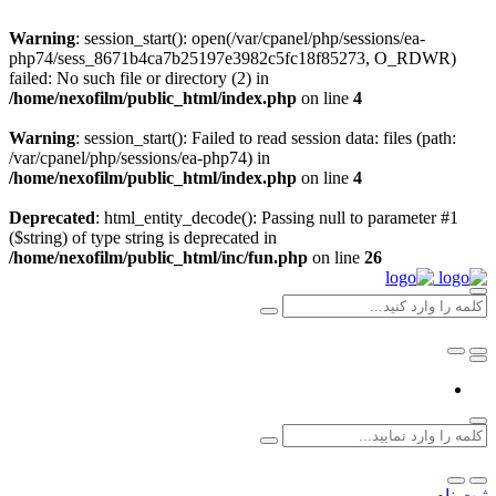
Warning
: session_start(): open(/var/cpanel/php/sessions/ea-
php74/sess_8671b4ca7b25197e3982c5fc18f85273, O_RDWR)
failed: No such file or directory (2) in
/home/nexofilm/public_html/index.php
on line
4
Warning
: session_start(): Failed to read session data: files (path:
/var/cpanel/php/sessions/ea-php74) in
/home/nexofilm/public_html/index.php
on line
4
Deprecated
: html_entity_decode(): Passing null to parameter #1
($string) of type string is deprecated in
/home/nexofilm/public_html/inc/fun.php
on line
26
ثبت نام