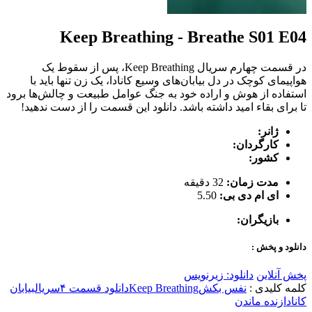
Keep Breathing - Breathe S01 E04
در قسمت چهارم سریال Keep Breathing، پس از سقوط یک
هواپیمای کوچک در دل بیابان‌های وسیع کانادا، یک زن تنها باید با
استفاده از هوش و اراده خود به جنگ عوامل طبیعت و چالش‌ها برود
تا برای بقاء امید داشته باشد. دانلود این قسمت را از دست ندهید!
ژانر:
کارگردان:
کشور:
مدت زمان:
32 دقیقه
ای ام دی بی:
5.50
بازیگران:
دانلود و پخش :
پخش آنلاین
دانلود: زیرنویس
کلمه کلیدی :
نفس بکش
Keep Breathing
دانلود قسمت ۴
سریال
بیابان
کانادا
زنده ماندن