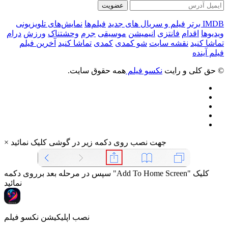
عضویت
IMDB برتر
فیلم و سریال های جدید
فیلم‌ها
نمایش‌های تلویزیونی
ویدیوها
اقدام
فانتزی
انیمیشن
موسیقی
جرم
وحشتناک
ورزش
درام
تماشا کنید
نقشه سایت
شو کمدی
کمدی
تماشا کنید
آخرین فیلم
فیلم آینده
© حق کلی و رایت
نکسو فیلم
همه حقوق سایت.
جهت نصب روی دکمه زیر در گوشی کلیک نمائید
×
سپس در مرحله بعد برروی دکمه "Add To Home Screen" کلیک
نمائید
نصب اپلیکیشن نکسو فیلم