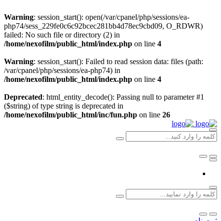
Warning
: session_start(): open(/var/cpanel/php/sessions/ea-
php74/sess_229fe0c6c92bcec281bb4d78ec9cbd09, O_RDWR)
failed: No such file or directory (2) in
/home/nexofilm/public_html/index.php
on line
4
Warning
: session_start(): Failed to read session data: files (path:
/var/cpanel/php/sessions/ea-php74) in
/home/nexofilm/public_html/index.php
on line
4
Deprecated
: html_entity_decode(): Passing null to parameter #1
($string) of type string is deprecated in
/home/nexofilm/public_html/inc/fun.php
on line
26
ثبت نام