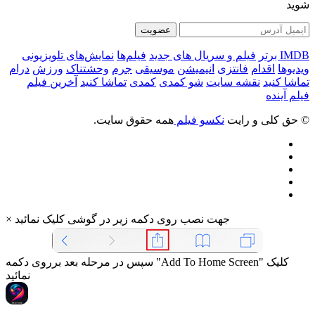
شوید
عضویت
IMDB برتر
فیلم و سریال های جدید
فیلم‌ها
نمایش‌های تلویزیونی
ویدیوها
اقدام
فانتزی
انیمیشن
موسیقی
جرم
وحشتناک
ورزش
درام
تماشا کنید
نقشه سایت
شو کمدی
کمدی
تماشا کنید
آخرین فیلم
فیلم آینده
© حق کلی و رایت
نکسو فیلم
همه حقوق سایت.
جهت نصب روی دکمه زیر در گوشی کلیک نمائید
×
سپس در مرحله بعد برروی دکمه "Add To Home Screen" کلیک
نمائید