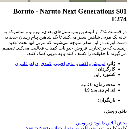
Boruto - Naruto Next Generations S01
E274
در قسمت 274 از انیمه بوروتو: نسل‌های بعدی، بوروتو و ساسوکه به
خانه یک مربی شاهین سفر می‌کنند تا یک شاهین پیام رسان جدید به
دست آورند. در این سفر متوجه می‌شوند که مربی آنها تحت تهدید
زنیست که در تجارت فروش حیوانات کمیاب فعالیت می‌کند. تصمیم
می‌گیرند تا حقیقت را کشف کنند و به مربی کمک کنند.
ژانر:
انیمیشن
,
اکشن
,
ماجراجویی
,
کمدی
,
درام
,
فانتزی
کارگردان:
کشور:
ژاپن
مدت زمان:
0 ثانیه
ای ام دی بی:
4.9
بازیگران:
دانلود و پخش :
پخش آنلاین
دانلود: زیرنویس
کلمه کلیدی :
بوروتو
دانلود بوروتو
ناروتو
انیمه
Naruto Next