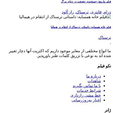
فیلم مارپیچ: جستجوی حقیقت در دنیای مرگ
درام
,
فانتزی
,
ترسناک
,
راز آلود
فیلم خانه همسایه: داستانی ترسناک از انتقام در هیمالیا
ترسناک
ما انواع مختلفی از معابر موجود داریم که اکثریت آنها دچار تغییر
شده اند به نوعی با تزریق کلمات طنز باورپذیر.
نکو فیلم
درباره ما
شاهدات
با ما تماس بگیرید
شرایط خدمات
خط مشی رازداری
اخبار به‌روزرسانی
ژانر