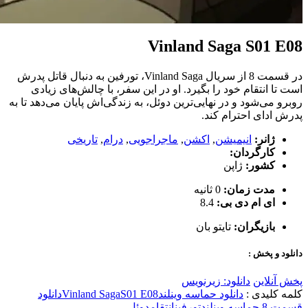
Vinland Saga S01 E08
در قسمت 8 از سریال Vinland Saga، تورفین به دنبال قاتل پدرش
است تا انتقام خود را بگیرد. او در این سفر، با چالش‌های زیادی
روبرو می‌شود و در نهایی‌ترین دوئل، به زندگی‌اش پایان می‌دهد تا به
پدرش ادای احترام کند.
ژانر:
انیمیشن
,
اکشن
,
ماجراجویی
,
درام
,
تاریخی
کارگردان:
کشور:
ژاپن
مدت زمان:
0 ثانیه
ای ام دی بی:
8.4
بازیگران:
تایتو بان
دانلود و پخش :
پخش آنلاین
دانلود: زیرنویس
کلمه کلیدی :
دانلود حماسه وینلند
S01 E08
Vinland Saga
دانلود
قسمت 8 حماسه وینلند
تورفین
انتقام
دوئل