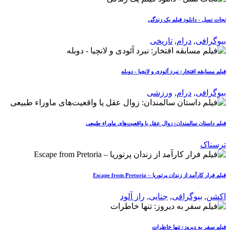
نجات نسل - دانلود فیلم یک زندگی
بیوگرافی
,
درام
,
تاریخی
فیلم مسابقه افتخار: نبرد آئودی و لانچیا - دوبله
بیوگرافی
,
درام
,
ورزشی
فیلم داستان سالمندان: زوال عقل یا واقعیت‌های ماوراء طبیعی
ترسناک
فیلم فرار کارآمد از زندان پرتوریا – Escape from Pretoria
اکشن
,
بیوگرافی
,
جنایی
,
راز آلود
فیلم سفر به دیروز: تنها خاطرات