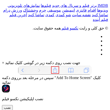
IMDB برتر
فیلم و سریال های جدید
فیلم‌ها
نمایش‌های تلویزیونی
ویدیوها
اقدام
فانتزی
انیمیشن
موسیقی
جرم
وحشتناک
ورزش
درام
تماشا کنید
نقشه سایت
شو کمدی
کمدی
تماشا کنید
آخرین فیلم
فیلم آینده
© حق کلی و رایت
نکسو فیلم
همه حقوق سایت.
جهت نصب روی دکمه زیر در گوشی کلیک نمائید
×
سپس در مرحله بعد برروی دکمه "Add To Home Screen" کلیک
نمائید
نصب اپلیکیشن نکسو فیلم
نصب