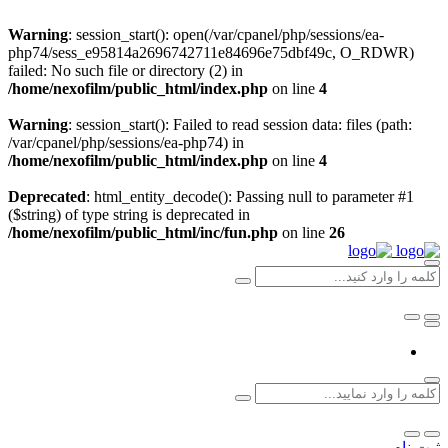
Warning
: session_start(): open(/var/cpanel/php/sessions/ea-
php74/sess_e95814a2696742711e84696e75dbf49c, O_RDWR)
failed: No such file or directory (2) in
/home/nexofilm/public_html/index.php
on line
4
Warning
: session_start(): Failed to read session data: files (path:
/var/cpanel/php/sessions/ea-php74) in
/home/nexofilm/public_html/index.php
on line
4
Deprecated
: html_entity_decode(): Passing null to parameter #1
($string) of type string is deprecated in
/home/nexofilm/public_html/inc/fun.php
on line
26
ثبت نام