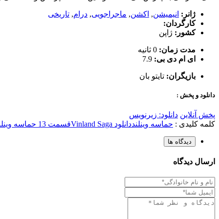
ژانر:
انیمیشن
,
اکشن
,
ماجراجویی
,
درام
,
تاریخی
کارگردان:
کشور:
ژاپن
مدت زمان:
0 ثانیه
ای ام دی بی:
7.9
بازیگران:
تایتو بان
دانلود و پخش :
پخش آنلاین
دانلود: زیرنویس
کلمه کلیدی :
حماسه وینلند
دانلود Vinland Saga
قسمت 13 حماسه وینلند
دیدگاه ها
ارسال دیدگاه