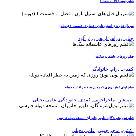
فیلم چیس | Chase 2019
سریال قتل های استیل تاون - فصل 1، قسمت 1 (دوبله)
جنایی
,
درام
,
تاریخی
,
راز آلود
فیلم روزهای عاشقانه سگ‌ها
کمدی
,
درام
,
خانوادگی
فیلم لونی تونز: روزی که زمین به خطر افتاد - دوبله
انیمیشن
,
ماجراجویی
,
کمدی
,
خانوادگی
,
علمی تخیلی
فیلم تبدیل‌شوندگان: ظهور جانوران - نسخه دوبله فارسی
اکشن
,
ماجراجویی
,
علمی تخیلی