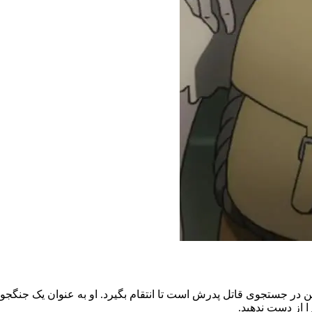
 از سریال حماسه وینلند (Vinland Saga S01 E13)، تورفین در جستجوی قاتل پدرش است تا انتقام بگی
 از دست ندهید.