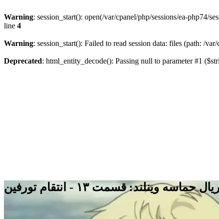
Warning
: session_start(): open(/var/cpanel/php/sessions/ea-php7
line
4
Warning
: session_start(): Failed to read session data: files (path: /v
Deprecated
: html_entity_decode(): Passing null to parameter #1 ($str
ل حماسه وینلند: قسمت ۱۳ - انتقام تورفین