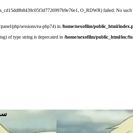
4/sess_cd15dd8b8439c05f3d7726997b9e76e1, O_RDWR) failed: No such fil
ar/cpanel/php/sessions/ea-php74) in
/home/nexofilm/public_html/index.
ing) of type string is deprecated in
/home/nexofilm/public_html/inc/f
سریا