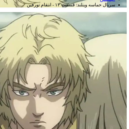
سریال حماسه وینلند: قسمت ۱۳ - انتقام تورفین