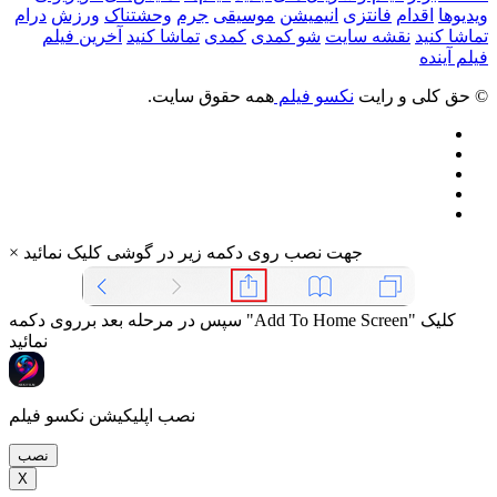
ویدیوها
اقدام
فانتزی
انیمیشن
موسیقی
جرم
وحشتناک
ورزش
درام
تماشا کنید
نقشه سایت
شو کمدی
کمدی
تماشا کنید
آخرین فیلم
فیلم آینده
© حق کلی و رایت
نکسو فیلم
همه حقوق سایت.
جهت نصب روی دکمه زیر در گوشی کلیک نمائید
×
سپس در مرحله بعد برروی دکمه "Add To Home Screen" کلیک
نمائید
نصب اپلیکیشن نکسو فیلم
نصب
X