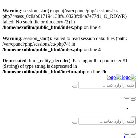
Warning
: session_start(): open(/var/cpanel/php/sessions/ea-
php74/sess_0c8ab617194138fa10323fc84a7e77d1, O_RDWR)
failed: No such file or directory (2) in
/home/nexofilm/public_html/index.php
on line
4
Warning
: session_start(): Failed to read session data: files (path:
/var/cpanel/php/sessions/ea-php74) in
/home/nexofilm/public_html/index.php
on line
4
Deprecated
: html_entity_decode(): Passing null to parameter #1
($string) of type string is deprecated in
/home/nexofilm/public_html/inc/fun.php
on line
26
ثبت نام