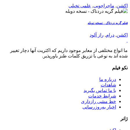
اکشن
,
ماجراجویی
,
علمی تخیلی
فیلم گریه دردناک - نسخه دوبله
اکشن
,
درام
,
راز آلود
ما انواع مختلفی از معابر موجود داریم که اکثریت آنها دچار تغییر
شده اند به نوعی با تزریق کلمات طنز باورپذیر.
نکو فیلم
درباره ما
شاهدات
با ما تماس بگیرید
شرایط خدمات
خط مشی رازداری
اخبار به‌روزرسانی
ژانر