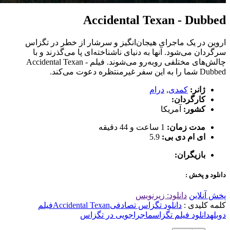
Accidental Texan - Dubbed
اروین در یک ماجرای هیجان‌انگیز و سرشار از خطر در تگزاس
سرگردان می‌شود. آنها به دنیای ناشناخته‌ای پا می‌گذرند و با
چالش‌های مختلفی روبه‌رو می‌شوند. فیلم Accidental Texan -
Dubbed شما را به این سفر غیرمنتظره دعوت می‌کند.
ژانر:
کمدی
,
درام
کارگردان:
کشور:
آمریکا
مدت زمان:
1 ساعت و 44 دقیقه
ای ام دی بی:
5.9
بازیگران:
دانلود و پخش :
پخش آنلاین
دانلود: زیرنویس
کلمه کلیدی :
دانلود تگزاس تصادفی
Accidental Texan
فیلم
دوبله
دانلود فیلم تگزاس
ماجراجویی در تگزاس