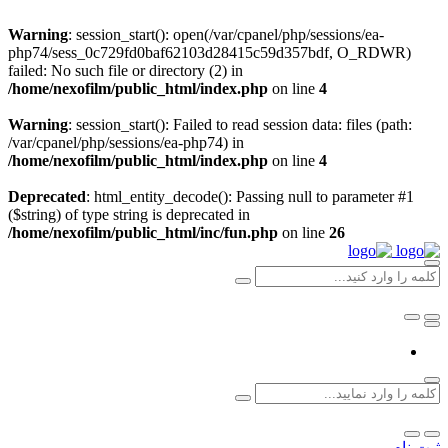
Warning
: session_start(): open(/var/cpanel/php/sessions/ea-
php74/sess_0c729fd0baf62103d28415c59d357bdf, O_RDWR)
failed: No such file or directory (2) in
/home/nexofilm/public_html/index.php
on line
4
Warning
: session_start(): Failed to read session data: files (path:
/var/cpanel/php/sessions/ea-php74) in
/home/nexofilm/public_html/index.php
on line
4
Deprecated
: html_entity_decode(): Passing null to parameter #1
($string) of type string is deprecated in
/home/nexofilm/public_html/inc/fun.php
on line
26
ثبت نام