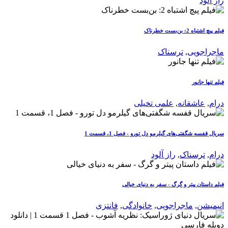
راز آلود
فیلم پیچ اشتباه 2: بن‌بست خطرناک
ماجراجویی
,
ترسناک
فیلم تنها جانور
درام
,
عاشقانه
,
علمی تخیلی
سریال قفسه شگفتی‌های گیلرمو دل تورو - فصل 1، قسمت 1
درام
,
ترسناک
,
راز آلود
فیلم داستان پیتر و گرگ - سفر به دنیای خیالی
انیمیشن
,
ماجراجویی
,
خانوادگی
,
فانتزی