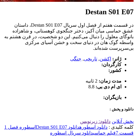
Destan S01 E07
در قسمت هفتم از فصل اول سریال Destan S01 E07، داستان
عشق حماسی میان آکیز، دختر جنگجوی کوهستانی، و شاهزاده
باتوگای معلول را دنبال می‌کنیم. این دو شخصیت، در قرن هشتم به
واسطه گوک هان در دنیای سخت و خشن آسیای مرکزی
بی‌سرپرست شده‌اند.
ژانر:
اکشن
,
تاریخی
,
جنگی
کارگردان:
کشور:
مدت زمان:
2 ثانیه
ای ام دی بی:
8.8
بازیگران:
دانلود و پخش :
پخش آنلاین
دانلود: زیرنویس
کلمه کلیدی :
دانلود اسطوره
دانلود Destan S01 E07
اسطوره فصل 1
قسمت 7
فیلم حماسی
دانلود سریال اسطوره