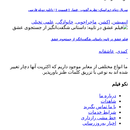
سریال دنیای ژوراسیک: نظریه آشوب - فصل 1 قسمت 1 | دانلود دوبله فارسی
انیمیشن
,
اکشن
,
ماجراجویی
,
خانوادگی
,
علمی تخیلی
فیلم عشق در تایپه: داستانی شگفت‌انگیز از جستجوی عشق
کمدی
,
عاشقانه
ما انواع مختلفی از معابر موجود داریم که اکثریت آنها دچار تغییر
شده اند به نوعی با تزریق کلمات طنز باورپذیر.
نکو فیلم
درباره ما
شاهدات
با ما تماس بگیرید
شرایط خدمات
خط مشی رازداری
اخبار به‌روزرسانی