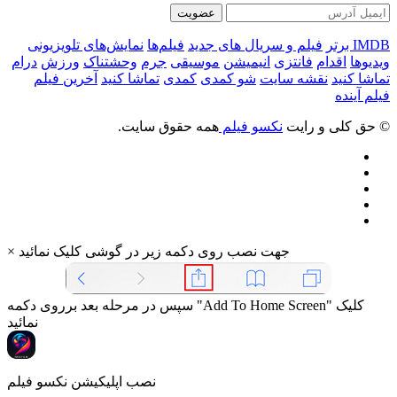
عضویت
IMDB برتر
فیلم و سریال های جدید
فیلم‌ها
نمایش‌های تلویزیونی
ویدیوها
اقدام
فانتزی
انیمیشن
موسیقی
جرم
وحشتناک
ورزش
درام
تماشا کنید
نقشه سایت
شو کمدی
کمدی
تماشا کنید
آخرین فیلم
فیلم آینده
© حق کلی و رایت
نکسو فیلم
همه حقوق سایت.
جهت نصب روی دکمه زیر در گوشی کلیک نمائید
×
سپس در مرحله بعد برروی دکمه "Add To Home Screen" کلیک
نمائید
نصب اپلیکیشن نکسو فیلم