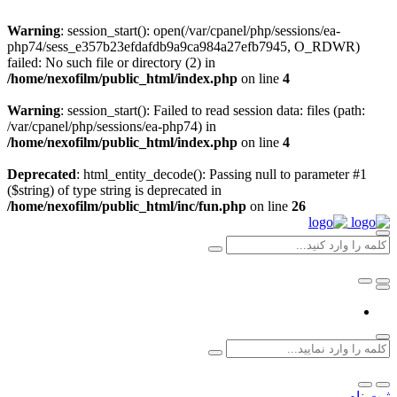
Warning
: session_start(): open(/var/cpanel/php/sessions/ea-
php74/sess_e357b23efdafdb9a9ca984a27efb7945, O_RDWR)
failed: No such file or directory (2) in
/home/nexofilm/public_html/index.php
on line
4
Warning
: session_start(): Failed to read session data: files (path:
/var/cpanel/php/sessions/ea-php74) in
/home/nexofilm/public_html/index.php
on line
4
Deprecated
: html_entity_decode(): Passing null to parameter #1
($string) of type string is deprecated in
/home/nexofilm/public_html/inc/fun.php
on line
26
ثبت نام