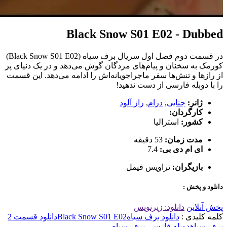
Black Snow S01 E02 - Dubbed
در قسمت دوم فصل اول سریال برف سیاه (Black Snow S01 E02)
کورمک به سخنان و پیام‌های مردگان گوش می‌دهد و در یک دنیای پر
از رازها و تنش‌ها سفر ماجراجویانه‌اش را ادامه می‌دهد. این قسمت
را با دوبله فارسی از دست ندهید!
ژانر:
جنایی
,
درام
,
راز آلود
کارگردان:
کشور:
استرالیا
مدت زمان:
53 دقیقه
ای ام دی بی:
7.4
بازیگران:
تراویس فیمل
دانلود و پخش :
پخش آنلاین
دانلود: زیرنویس
کلمه کلیدی :
دانلود برف سیاه
Black Snow S01 E02
دانلود قسمت 2
برف سیاه
دوبله فارسی برف سیاه