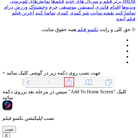
IMDB برتر
فیلم و سریال های جدید
فیلم‌ها
نمایش‌های تلویزیونی
ویدیوها
اقدام
فانتزی
انیمیشن
موسیقی
جرم
وحشتناک
ورزش
درام
تماشا کنید
نقشه سایت
شو کمدی
کمدی
تماشا کنید
آخرین فیلم
فیلم آینده
© حق کلی و رایت
نکسو فیلم
همه حقوق سایت.
جهت نصب روی دکمه زیر در گوشی کلیک نمائید
×
سپس در مرحله بعد برروی دکمه "Add To Home Screen" کلیک
نمائید
نصب اپلیکیشن نکسو فیلم
نصب
X