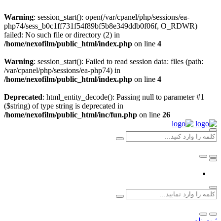
Warning
: session_start(): open(/var/cpanel/php/sessions/ea-
php74/sess_b0c1ff731f54f89bf5b8e349ddb0f06f, O_RDWR)
failed: No such file or directory (2) in
/home/nexofilm/public_html/index.php
on line
4
Warning
: session_start(): Failed to read session data: files (path:
/var/cpanel/php/sessions/ea-php74) in
/home/nexofilm/public_html/index.php
on line
4
Deprecated
: html_entity_decode(): Passing null to parameter #1
($string) of type string is deprecated in
/home/nexofilm/public_html/inc/fun.php
on line
26
ثبت نام