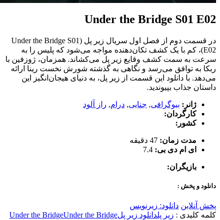
Under the Bridge S01 E02
در قسمت دوم از فصل اول سریال زیر پل (Under the Bridge S01
E02)، کم با یک کشف تکان‌دهنده مواجه می‌شود که پلیس را به
سرعت به سمت کشف وقایع زیر پل می‌کشاند. همزمان، ژوزفین با
ربکا به توافق می‌رسد و نگاهی به گذشته شورش نخست رینا ارائه
می‌دهد. با دانلود این قسمت از زیر پل، به دنیای هیجان‌انگیز این
داستان جذاب بپیوندید.
ژانر:
بیوگرافی
,
جنایی
,
درام
,
راز آلود
کارگردان:
کشور:
مدت زمان:
47 دقیقه
ای ام دی بی:
7.4
بازیگران:
دانلود و پخش :
پخش آنلاین
دانلود: زیرنویس
کلمه کلیدی :
زیر پل
دانلود زیر پل
Under the Bridge
Under the Bridge