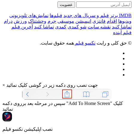
عضویت
IMDB برتر
فیلم و سریال های جدید
فیلم‌ها
نمایش‌های تلویزیونی
ویدیوها
اقدام
فانتزی
انیمیشن
موسیقی
جرم
وحشتناک
ورزش
درام
تماشا کنید
نقشه سایت
شو کمدی
کمدی
تماشا کنید
آخرین فیلم
فیلم آینده
© حق کلی و رایت
نکسو فیلم
همه حقوق سایت.
جهت نصب روی دکمه زیر در گوشی کلیک نمائید
×
سپس در مرحله بعد برروی دکمه "Add To Home Screen" کلیک
نمائید
نصب اپلیکیشن نکسو فیلم