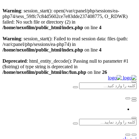
Warning
: session_start(): open(/var/cpanel/php/sessions/ea-
php74/sess_59ffc7c84d5602ce7e83dde237408775, O_RDWR)
failed: No such file or directory (2) in
/home/nexofilm/public_html/index.php
on line
4
Warning
: session_start(): Failed to read session data: files (path:
/var/cpanel/php/sessions/ea-php74) in
/home/nexofilm/public_html/index.php
on line
4
Deprecated
: html_entity_decode(): Passing null to parameter #1
($string) of type string is deprecated in
/home/nexofilm/public_html/inc/fun.php
on line
26
ثبت نام