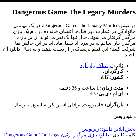
Dangerous Game The Legacy Murders
در فیلم Dangerous Game The Legacy Murders، در یک مهمانی
خانوادگی در عمارت دورافتاده، اعضای خانواده در دام یک بازی
مرگبار گرفتار می‌شوند. حال تنها یک نفر می‌تواند از این بازی
مرگبار جان سالم به در ببرد. آیا شما آماده‌اید در این چالش بقا
شرکت کنید؟ این فیلم ترسناک را از دست ندهید و به دنبال دانلود آن
باشید!
ژانر:
ترسناک
,
راز آلود
کارگردان:
کشور:
کانادا
مدت زمان:
1 ساعت و 36 دقیقه
ای ام دی بی:
4.5
بازیگران:
جان وویت
,
برادلی استرایکر
,
سایمون تاترسال
دانلود و پخش :
پخش آنلاین
دانلود: زیرنویس
کلمه کلیدی :
دانلود بازی مرگبار ارثی
Dangerous Game The Legacy