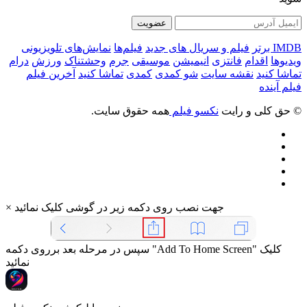
عضویت
IMDB برتر
فیلم و سریال های جدید
فیلم‌ها
نمایش‌های تلویزیونی
ویدیوها
اقدام
فانتزی
انیمیشن
موسیقی
جرم
وحشتناک
ورزش
درام
تماشا کنید
نقشه سایت
شو کمدی
کمدی
تماشا کنید
آخرین فیلم
فیلم آینده
© حق کلی و رایت
نکسو فیلم
همه حقوق سایت.
جهت نصب روی دکمه زیر در گوشی کلیک نمائید
×
سپس در مرحله بعد برروی دکمه "Add To Home Screen" کلیک
نمائید