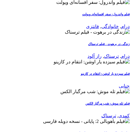
فیلم واندرول: سفر افسانه‌ای ویولت
درام
,
خانوادگی
,
فانتزی
زندگی در برهوت - فیلم ترسناک
درام
,
ترسناک
,
راز آلود
فیلم سیزده یار اوشن: انتقام در کازینو
جنایی
فیلم تله موش: شب مرگبار الکس
کمدی
,
ترسناک