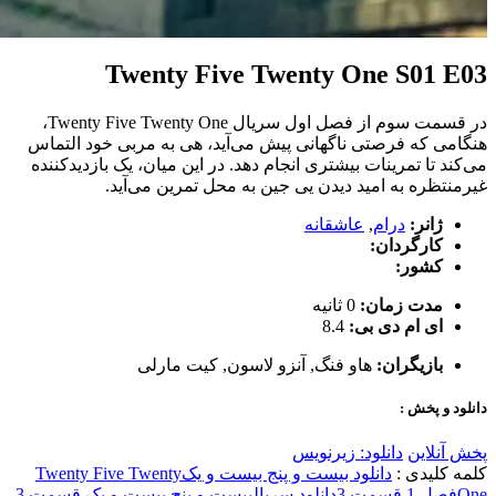
Twenty Five Twenty One S01 E03
در قسمت سوم از فصل اول سریال Twenty Five Twenty One،
هنگامی که فرصتی ناگهانی پیش می‌آید، هی به مربی خود التماس
می‌کند تا تمرینات بیشتری انجام دهد. در این میان، یک بازدیدکننده
غیرمنتظره به امید دیدن یی جین به محل تمرین می‌آید.
ژانر:
درام
,
عاشقانه
کارگردان:
کشور:
مدت زمان:
0 ثانیه
ای ام دی بی:
8.4
بازیگران:
هاو فنگ
,
آنزو لاسون
,
کیت مارلی
دانلود و پخش :
پخش آنلاین
دانلود: زیرنویس
کلمه کلیدی :
دانلود بیست و پنج بیست و یک
Twenty Five Twenty
One
فصل 1 قسمت 3
دانلود سریال
بیست و پنج بیست و یک قسمت 3