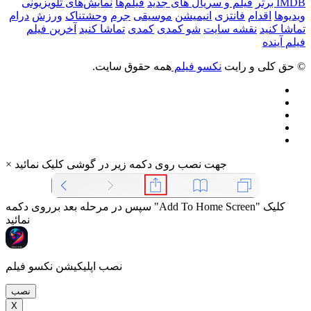
IMDB برتر
فیلم و سریال های جدید
فیلم‌ها
نمایش‌های تلویزیونی
ویدیوها
اقدام
فانتزی
انیمیشن
موسیقی
جرم
وحشتناک
ورزش
درام
تماشا کنید
نقشه سایت
شو کمدی
کمدی
تماشا کنید
آخرین فیلم
فیلم آینده
© حق کلی و رایت
نکسو فیلم
همه حقوق سایت.
جهت نصب روی دکمه زیر در گوشی کلیک نمائید
×
سپس در مرحله بعد برروی دکمه "Add To Home Screen" کلیک
نمائید
نصب اپلیکیشن نکسو فیلم
نصب
X