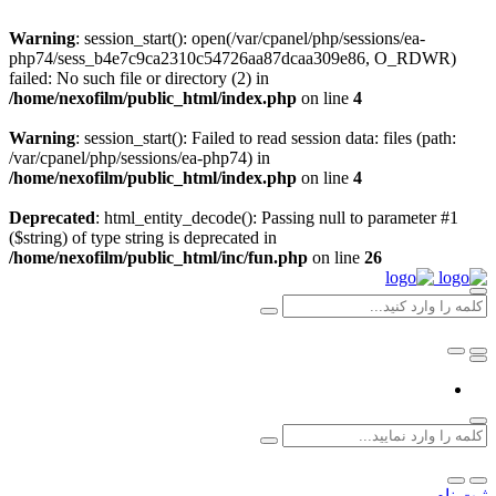
Warning
: session_start(): open(/var/cpanel/php/sessions/ea-
php74/sess_b4e7c9ca2310c54726aa87dcaa309e86, O_RDWR)
failed: No such file or directory (2) in
/home/nexofilm/public_html/index.php
on line
4
Warning
: session_start(): Failed to read session data: files (path:
/var/cpanel/php/sessions/ea-php74) in
/home/nexofilm/public_html/index.php
on line
4
Deprecated
: html_entity_decode(): Passing null to parameter #1
($string) of type string is deprecated in
/home/nexofilm/public_html/inc/fun.php
on line
26
ثبت نام