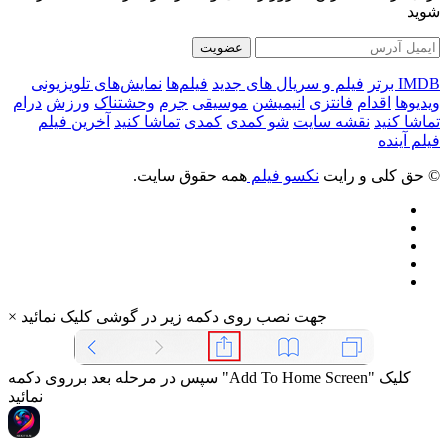
شوید
عضویت
IMDB برتر
فیلم و سریال های جدید
فیلم‌ها
نمایش‌های تلویزیونی
ویدیوها
اقدام
فانتزی
انیمیشن
موسیقی
جرم
وحشتناک
ورزش
درام
تماشا کنید
نقشه سایت
شو کمدی
کمدی
تماشا کنید
آخرین فیلم
فیلم آینده
© حق کلی و رایت
نکسو فیلم
همه حقوق سایت.
جهت نصب روی دکمه زیر در گوشی کلیک نمائید
×
سپس در مرحله بعد برروی دکمه "Add To Home Screen" کلیک
نمائید