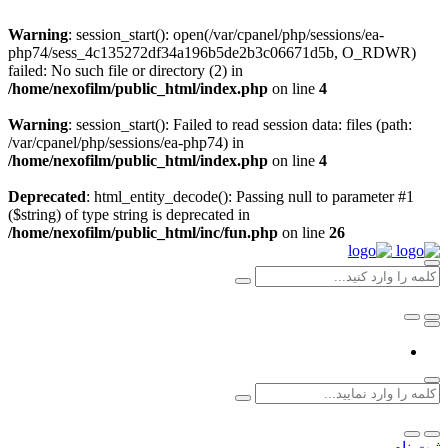
Warning
: session_start(): open(/var/cpanel/php/sessions/ea-
php74/sess_4c135272df34a196b5de2b3c06671d5b, O_RDWR)
failed: No such file or directory (2) in
/home/nexofilm/public_html/index.php
on line
4
Warning
: session_start(): Failed to read session data: files (path:
/var/cpanel/php/sessions/ea-php74) in
/home/nexofilm/public_html/index.php
on line
4
Deprecated
: html_entity_decode(): Passing null to parameter #1
($string) of type string is deprecated in
/home/nexofilm/public_html/inc/fun.php
on line
26
ثبت نام