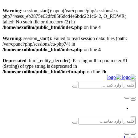
Warning
: session_start(): open(/var/cpanel/php/sessions/ea-
php74/sess_eb2875e62dfc85f6dcd4e6bdc221c642, O_RDWR)
failed: No such file or directory (2) in
/home/nexofilm/public_html/index.php
on line
4
Warning
: session_start(): Failed to read session data: files (path:
/var/cpanel/php/sessions/ea-php74) in
/home/nexofilm/public_html/index.php
on line
4
Deprecated
: html_entity_decode(): Passing null to parameter #1
($string) of type string is deprecated in
/home/nexofilm/public_html/inc/fun.php
on line
26
ثبت نام