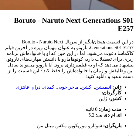
Boruto - Naruto Next Generations S01
E257
در این قسمت هیجان‌انگیز از سریال Boruto - Naruto Next
Generations S01 E257، ناروتو به عنوان مهمان ویژه در آخرین فیلم
کاگماسا دعوت می‌شود. اما در این حین که او با خانواده‌اش برنامه‌
ریزی برای تعطیلات دارد، کونوهامارو با دانستن مهارت‌های ناروتو،
پیشنهاد می‌دهد که او به فیلمبرداری برود. آیا ناروتو می‌تواند تعادل
بین وظایفش و زمان با خانواده‌اش را حفظ کند؟ این قسمت را از
دست ندهید و دانلود کنید!
ژانر:
انیمیشن
,
اکشن
,
ماجراجویی
,
کمدی
,
درام
,
فانتزی
کارگردان:
کشور:
ژاپن
مدت زمان:
0 ثانیه
ای ام دی بی:
5.2
بازیگران:
شوتارو موریکوبو
,
مکس میتل من