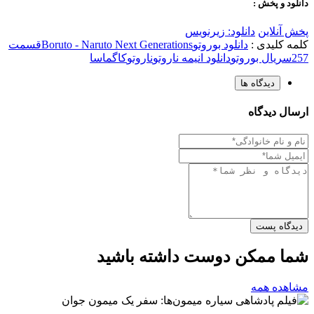
دانلود و پخش :
پخش آنلاین
دانلود: زیرنویس
کلمه کلیدی :
دانلود بوروتو
Boruto - Naruto Next Generations
قسمت
257
سریال بوروتو
دانلود انیمه ناروتو
ناروتو
کاگماسا
دیدگاه ها
ارسال دیدگاه
دیدگاه پست
شما ممکن دوست داشته باشید
مشاهده همه