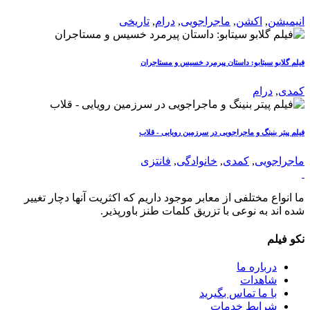
انیمیشن
,
اکشن
,
ماجراجویی
,
درام
,
تاریخی
فیلم گلابو سیتابو: داستان پیرمرد خسیس و مستاجران
کمدی
,
درام
فیلم پیتر بنینگ و ماجراجویی در سرزمین رویایی - قلاب
ماجراجویی
,
کمدی
,
خانوادگی
,
فانتزی
ما انواع مختلفی از معابر موجود داریم که اکثریت آنها دچار تغییر
شده اند به نوعی با تزریق کلمات طنز باورپذیر.
نکو فیلم
درباره ما
شاهدات
با ما تماس بگیرید
شرایط خدمات