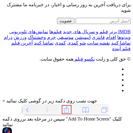
برای دریافت آخرین به روز رسانی و اخبار، در خبرنامه ما مشترک
شوید
عضویت
IMDB برتر
فیلم و سریال های جدید
فیلم‌ها
نمایش‌های تلویزیونی
ویدیوها
اقدام
فانتزی
انیمیشن
موسیقی
جرم
وحشتناک
ورزش
درام
تماشا کنید
نقشه سایت
شو کمدی
کمدی
تماشا کنید
آخرین فیلم
فیلم آینده
© حق کلی و رایت
نکسو فیلم
همه حقوق سایت.
جهت نصب روی دکمه زیر در گوشی کلیک نمائید
×
سپس در مرحله بعد برروی دکمه "Add To Home Screen" کلیک
نمائید