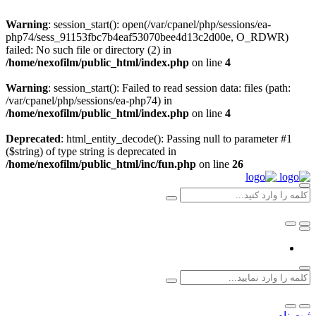
Warning
: session_start(): open(/var/cpanel/php/sessions/ea-
php74/sess_91153fbc7b4eaf53070bee4d13c2d00e, O_RDWR)
failed: No such file or directory (2) in
/home/nexofilm/public_html/index.php
on line
4
Warning
: session_start(): Failed to read session data: files (path:
/var/cpanel/php/sessions/ea-php74) in
/home/nexofilm/public_html/index.php
on line
4
Deprecated
: html_entity_decode(): Passing null to parameter #1
($string) of type string is deprecated in
/home/nexofilm/public_html/inc/fun.php
on line
26
ثبت نام