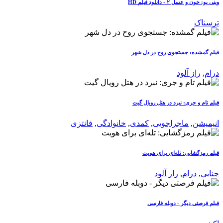
وینی پو: خون و عسل ۲ - دانلود فیلم HD
ترسناک
فیلم گمشده: جستجوی روح در دل شهر
درام
,
راز آلود
فیلم تام و جری: نبرد در هتل رویال گیت
انیمیشن
,
ماجراجویی
,
کمدی
,
خانوادگی
,
فانتزی
فیلم رمزگشایی: تله‌ای برای هویت
جنایی
,
درام
,
راز آلود
فیلم فرصتی دیگر - دوبله فارسی