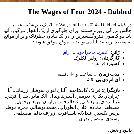
The Wages of Fear 2024 - Dubbed
در فیلم The Wages of Fear 2024 - Dubbed، یک تیم 24 ساعته با
چالش بزرگی روبرو هستند. برای جلوگیری از یک انفجار مرگبار، آنها
باید دو کامیون نیتروگلیسیرین را در یک بیابان خطرناک و پر از موانع
به مقصد برسانند. آیا می‌توانند به موقع موفق شوند؟
ژانر:
اکشن
,
ماجراجویی
,
درام
کارگردان:
ژولین لکلرک
کشور:
فرانسه
مدت زمان:
1 ساعت و 44 دقیقه
ای ام دی بی:
4.6
بازیگران:
فرانک گاستامبید
,
آلبان لنوار
,
سوفیان زرمانی
,
آنا
ژیراردو
,
بکاری دیومبرا
,
آسترید وتنال
,
آلکا ماتوا
,
سارا آفچین
,
غیتا بردای
,
ربیع کتی
,
عبدالرحمن براردی
,
ربیع بن‌جهیل
,
مصطفی مخاده
,
عادل ابطوراب
,
محمد بوسالم
,
حمزه جوطی
,
بریس بکستر
,
عبدالاله تاستافوت
,
ژوزف بدلم
,
مصطفی
رشیدی
,
منصور بدری
دانلود و پخش :