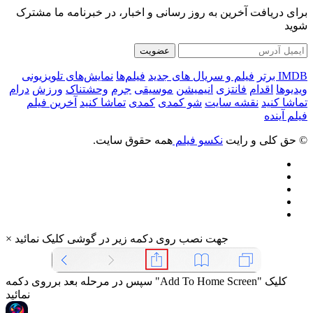
برای دریافت آخرین به روز رسانی و اخبار، در خبرنامه ما مشترک
شوید
عضویت
IMDB برتر
فیلم و سریال های جدید
فیلم‌ها
نمایش‌های تلویزیونی
ویدیوها
اقدام
فانتزی
انیمیشن
موسیقی
جرم
وحشتناک
ورزش
درام
تماشا کنید
نقشه سایت
شو کمدی
کمدی
تماشا کنید
آخرین فیلم
فیلم آینده
© حق کلی و رایت
نکسو فیلم
همه حقوق سایت.
جهت نصب روی دکمه زیر در گوشی کلیک نمائید
×
سپس در مرحله بعد برروی دکمه "Add To Home Screen" کلیک
نمائید