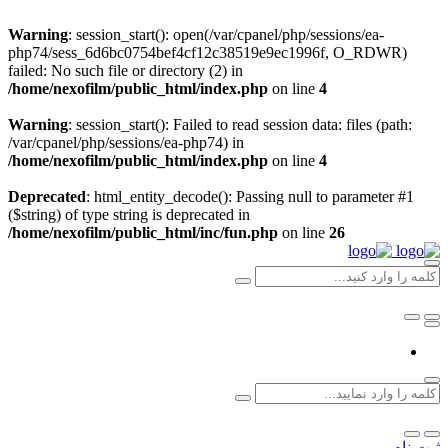
Warning
: session_start(): open(/var/cpanel/php/sessions/ea-
php74/sess_6d6bc0754bef4cf12c38519e9ec1996f, O_RDWR)
failed: No such file or directory (2) in
/home/nexofilm/public_html/index.php
on line
4
Warning
: session_start(): Failed to read session data: files (path:
/var/cpanel/php/sessions/ea-php74) in
/home/nexofilm/public_html/index.php
on line
4
Deprecated
: html_entity_decode(): Passing null to parameter #1
($string) of type string is deprecated in
/home/nexofilm/public_html/inc/fun.php
on line
26
ثبت نام