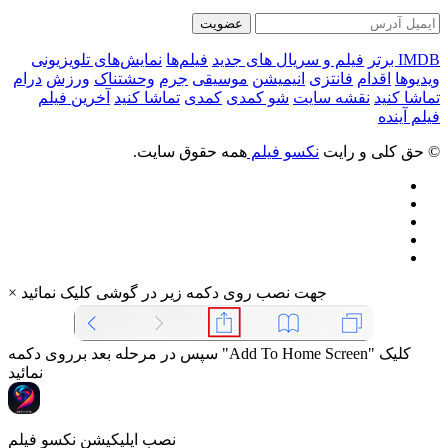
عضویت
IMDB برتر
فیلم و سریال های جدید
فیلم‌ها
نمایش‌های تلویزیونی
ویدیوها
اقدام
فانتزی
انیمیشن
موسیقی
جرم
وحشتناک
ورزش
درام
تماشا کنید
نقشه سایت
شو کمدی
کمدی
تماشا کنید
آخرین فیلم
فیلم آینده
© حق کلی و رایت
نکسو فیلم
همه حقوق سایت.
جهت نصب روی دکمه زیر در گوشی کلیک نمائید
×
سپس در مرحله بعد برروی دکمه "Add To Home Screen" کلیک
نمائید
نصب اپلیکیشن نکسو فیلم