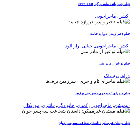
فیلم جیمز باند: سایه مرگبار SPECTER
اکشن
,
ماجراجویی
فیلم دختر و پدر: دروازه جنایت
اکشن
,
ماجراجویی
,
جنایی
,
راز آلود
فیلم تو غیر از مادر منی
درام
,
ترسناک
فیلم ماجرای تام و جری - سرزمین برف‌ها
انیمیشن
,
ماجراجویی
,
کمدی
,
خانوادگی
,
فانتزی
,
موزیکال
فیلم میشان غیرممکن: داستان شجاعت سه پسر جوان