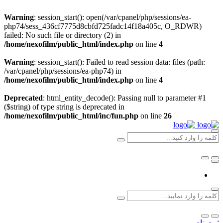
Warning
: session_start(): open(/var/cpanel/php/sessions/ea-
php74/sess_436cf7775d8cbfd725fadc14f18a405c, O_RDWR)
failed: No such file or directory (2) in
/home/nexofilm/public_html/index.php
on line
4
Warning
: session_start(): Failed to read session data: files (path:
/var/cpanel/php/sessions/ea-php74) in
/home/nexofilm/public_html/index.php
on line
4
Deprecated
: html_entity_decode(): Passing null to parameter #1
($string) of type string is deprecated in
/home/nexofilm/public_html/inc/fun.php
on line
26
ثبت نام