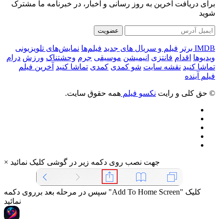
برای دریافت آخرین به روز رسانی و اخبار، در خبرنامه ما مشترک
شوید
عضویت
IMDB برتر
فیلم و سریال های جدید
فیلم‌ها
نمایش‌های تلویزیونی
ویدیوها
اقدام
فانتزی
انیمیشن
موسیقی
جرم
وحشتناک
ورزش
درام
تماشا کنید
نقشه سایت
شو کمدی
کمدی
تماشا کنید
آخرین فیلم
فیلم آینده
© حق کلی و رایت
نکسو فیلم
همه حقوق سایت.
جهت نصب روی دکمه زیر در گوشی کلیک نمائید
×
سپس در مرحله بعد برروی دکمه "Add To Home Screen" کلیک
نمائید