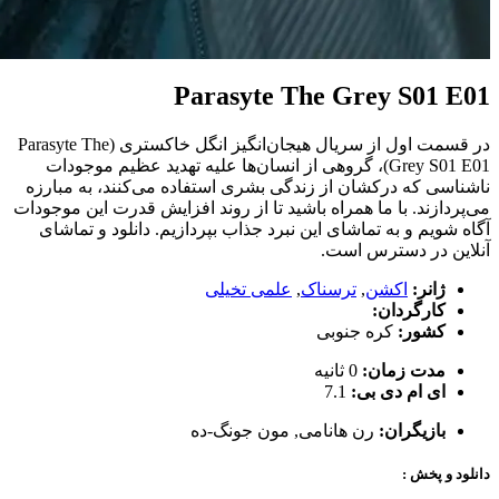
Parasyte The Grey S01 E01
در قسمت اول از سریال هیجان‌انگیز انگل خاکستری (Parasyte The
Grey S01 E01)، گروهی از انسان‌ها علیه تهدید عظیم موجودات
ناشناسی که درکشان از زندگی بشری استفاده می‌کنند، به مبارزه
می‌پردازند. با ما همراه باشید تا از روند افزایش قدرت این موجودات
آگاه شویم و به تماشای این نبرد جذاب بپردازیم. دانلود و تماشای
آنلاین در دسترس است.
ژانر:
اکشن
,
ترسناک
,
علمی تخیلی
کارگردان:
کشور:
کره جنوبی
مدت زمان:
0 ثانیه
ای ام دی بی:
7.1
بازیگران:
رن هانامی
,
مون جونگ-ده
دانلود و پخش :