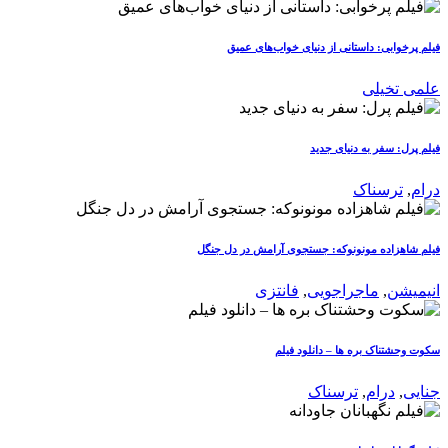
فیلم پرخوابی: داستانی از دنیای خواب‌های عمیق
علمی تخیلی
فیلم پرل: سفر به دنیای جدید
درام
,
ترسناک
فیلم شاهزاده مونونوکه: جستجوی آرامش در دل جنگل
انیمیشن
,
ماجراجویی
,
فانتزی
سکوت وحشتناک بره ها – دانلود فیلم
جنایی
,
درام
,
ترسناک