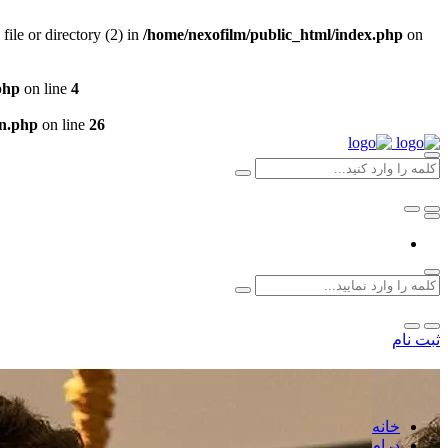
le or directory (2) in
/home/nexofilm/public_html/index.php
on
php
on line
4
un.php
on line
26
ثبت نام
خانه
درام