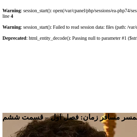
Warning
: session_start(): open(/var/cpanel/php/sessions/ea-php7
line
4
Warning
: session_start(): Failed to read session data: files (path: /v
Deprecated
: html_entity_decode(): Passing null to parameter #1 ($str
مسر مسافر زمان: فصل اول – قسمت ششم