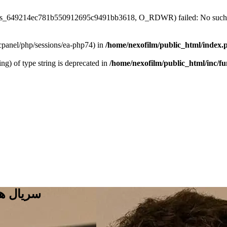
4/sess_649214ec781b550912695c9491bb3618, O_RDWR) failed: No such fi
ar/cpanel/php/sessions/ea-php74) in
/home/nexofilm/public_html/index.
ing) of type string is deprecated in
/home/nexofilm/public_html/inc/f
سریال ه