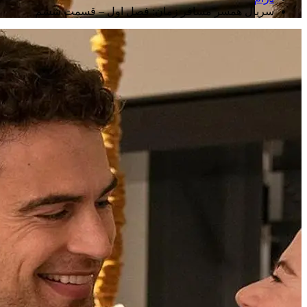
سریال همسر مسافر زمان: فصل اول – قسمت ششم