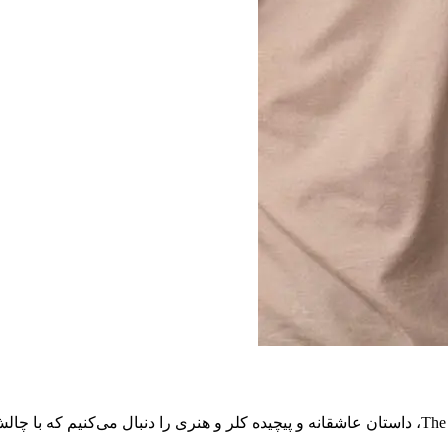
در قسمت ششم از فصل اول سریال فوق‌العاده The Time Travelers Wife، داستان عاشقانه و پیچیده کلر و