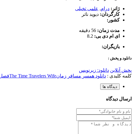
ژانر:
درام
,
علمی تخیلی
کارگردان:
دیوید ناتر
کشور:
مدت زمان:
56 دقیقه
ای ام دی بی:
8.2
بازیگران:
دانلود و پخش :
پخش آنلاین
دانلود: زیرنویس
کلمه کلیدی :
دانلود همسر مسافر زمان
The Time Travelers Wife
فصل 1 قسمت
دیدگاه ها
ارسال دیدگاه