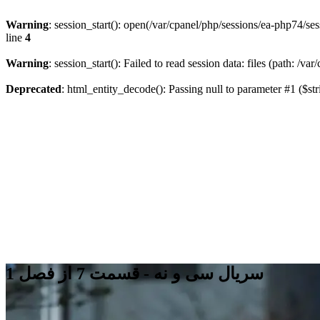
Warning
: session_start(): open(/var/cpanel/php/sessions/ea-php7
line
4
Warning
: session_start(): Failed to read session data: files (path: /v
Deprecated
: html_entity_decode(): Passing null to parameter #1 ($str
سریال سی و نه - قسمت 7 از فصل 1