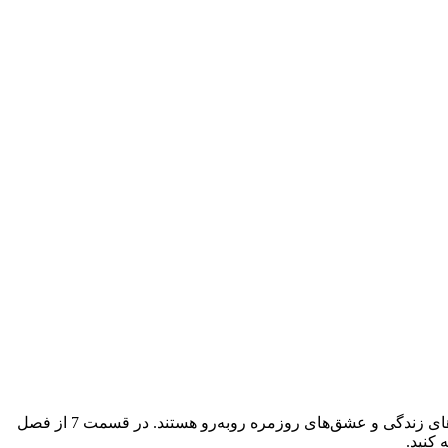
سریال Thirty Nine داستان جذاب سه دوست را روایت می‌کند که در دوران دبیرستان با هم آشنا شده و اکنون در آستانه 40 سالگی با چالش‌های زندگی و عشق‌های روزمره روبه‌رو هستند. در قسمت 7 از فصل