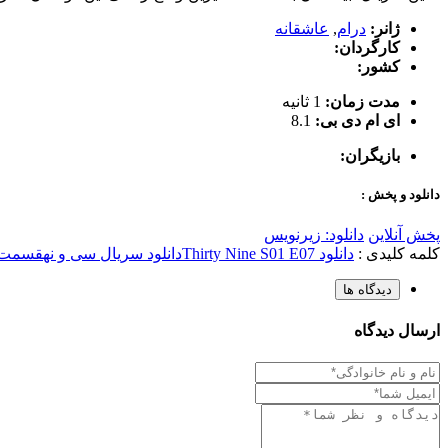
ژانر:
درام
,
عاشقانه
کارگردان:
کشور:
مدت زمان:
1 ثانیه
ای ام دی بی:
8.1
بازیگران:
دانلود و پخش :
پخش آنلاین
دانلود: زیرنویس
کلمه کلیدی :
دانلود Thirty Nine S01 E07
دانلود سریال سی و نه
قسمت 7 سی و 
دیدگاه ها
ارسال دیدگاه