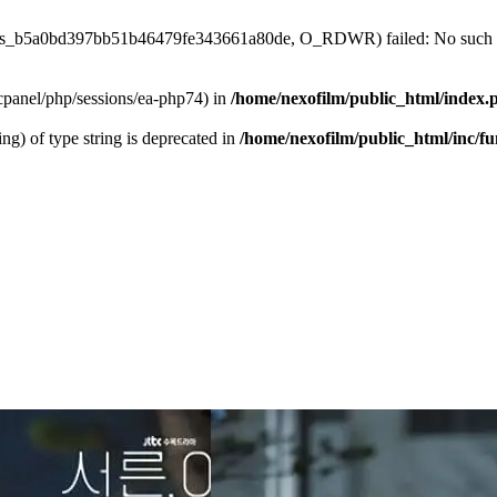
4/sess_b5a0bd397bb51b46479fe343661a80de, O_RDWR) failed: No such fil
ar/cpanel/php/sessions/ea-php74) in
/home/nexofilm/public_html/index.
ing) of type string is deprecated in
/home/nexofilm/public_html/inc/f