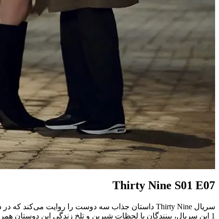
Thirty Nine S01 E07
1 این سریال، بینندگان با لحظات شیرین و تلخ زندگی این دوستان همراه خواهند شد. برای دانلود قسمت 7 Thirty Nine به ادامه مطلب مراجعه کنید.