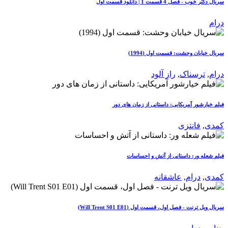
سریال دکتر خوب - فصل 4 قسمت 1 | دانلود قسمت اول
درام
سریال خیابان وحشت: قسمت اول (1994)
درام
,
ترسناک
,
راز آلود
فیلم خیارشور آمریکایی: داستانی از زمان های دور
کمدی
,
فانتزی
فیلم شعله ور: داستانی از آتش و احساسات
کمدی
,
درام
,
عاشقانه
سریال ویل ترنت - فصل اول، قسمت اول (Will Trent S01 E01)