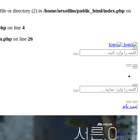
e or directory (2) in
/home/nexofilm/public_html/index.php
on
php
on line
4
un.php
on line
26
ثبت نام
خانه
درام